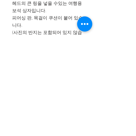
헤드의 큰 링을 넣을 수있는 여행용
보석 상자입니다.
피어싱 판, 목걸이 쿠션이 붙어 있습
니다.
(사진의 반지는 포함되어 있지 않습
니다)
크기는 세로 90mm × 가로 95mm ×
두께 50mm (뚜껑을 닫은 크기)입니
다.
땅딸막하고 있으므로 여행 가방 중
에서도 안심입니다.
본체 가격 세금 포함 3300 엔 + 송료
일률 930 엔입니다.
색상 일색 제한됩니다.
※ 다른 상품과 함께 구입하신 분은
"동시 주문 '로 상품을 장바구니에 넣
어주세요.