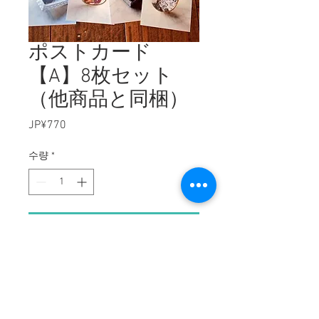
ポストカード
【A】8枚セット
（他商品と同梱）
JP¥770
가
격
수량
*
카트에 추가
ジュエリーのポストカード8枚セッ
トです。2021年に制作した分から
選びました。ポストカードセット税
込770円。