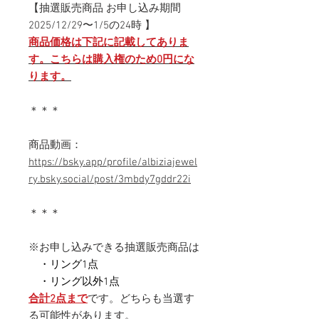
【抽選販売商品 お申し込み期間
2025/12/29〜1/5の24時 】
商品価格は下記に記載してありま
す。こちらは購入権のため0円にな
ります。
＊＊＊
商品動画：
https://bsky.app/profile/albiziajewel
ry.bsky.social/post/3mbdy7gddr22i
＊＊＊
※お申し込みできる抽選販売商品は
・リング1点
・リング以外1点
合計2点まで
です。どちらも当選す
る可能性があります。