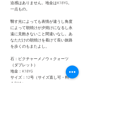
迫感はありません。地金はK18YG。
一点もの。
翳す光によっても表情が違うし角度
によって朝焼けが夕焼けになるし永
遠に見飽きないこと間違いなし。あ
なただけの朝焼けを着けて長い旅路
を歩くのもまたよし。
石：ピクチャーメノウ＋クォーツ
（ダブレット）
地金：K18YG
サイズ：12号（サイズ直し可・料
金別途）
定価：税込480,700円（税抜
437,000円）
→オンライン販売遅くてごめんなさ
い10%OFF適用価格：税込432,630円