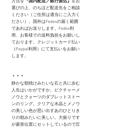
方法を
『国内配送／銀行振込』
をお
選びの上、のちほど配送先をご相談
ください（ご住所は適当にご入力く
ださい）。国外はFedexの届く範囲
であればお送りします。Fedex利
用、お客様での送料負担をお願いし
ております。クレジットカード払い
（Paypal利用）にて支払いをお願い
します。
＊＊＊
静かな朝焼けみたいな石と共に歩む
人生はいかがですか。ピクチャーメ
ノウとクォーツのダブレットストー
ンのリング。クリアな水晶とメノウ
の美しい色が思い出すあのひとりき
りの朝みたいに美しい。大振りです
が菱形位置にセットしているので圧