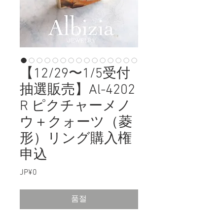
【12/29〜1/5受付
抽選販売】Al-4202
R ピクチャーメノ
ウ＋クォーツ（菱
形）リング購入権
申込
JP¥0
가
격
품절